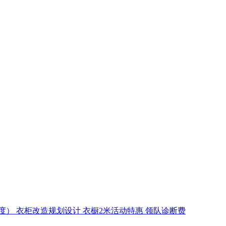
度）
衣柜改造规划设计
衣橱2米活动特惠
领队诊断费